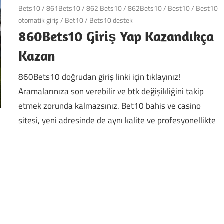
Bets10
/
861Bets10
/
862 Bets10
/
862Bets10
/
Best10
/
Best10
otomatik giriş
/
Bet10
/
Bets10 destek
860Bets10 Giriş Yap Kazandıkça
Kazan
860Bets10 doğrudan giriş linki için tıklayınız!
Aramalarınıza son verebilir ve btk değişikliğini takip
etmek zorunda kalmazsınız. Bet10 bahis ve casino
sitesi, yeni adresinde de aynı kalite ve profesyonellikte