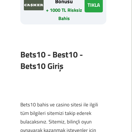
Bonusu
TIKLA
+ 1000 TL Risksiz
Bahis
Bets10 - Best10 -
Bets10 Giriş
Bets10 bahis ve casino sitesi ile ilgili
tüm bilgileri sitemizi takip ederek
bulacaksınız. Sitemiz, bilinçli oyun
oynayarak kazanmak isteyenler için