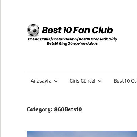
Skip
to
content
Be
F
Bets10
Si
Bahis
|
Best10
Anasayfa
Giriş Güncel
Best10 Oto
Casino
|
Best10
Category:
860Bets10
Otomatik
Giriş