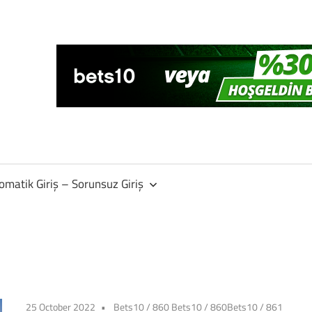
st10
an
tesi
matik Giriş – Sorunsuz Giriş
25 October 2022
Bets10
/
860 Bets10
/
860Bets10
/
861