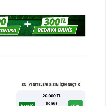
EN İYI SITELERI SIZIN İÇIN SEÇTIK
20.000 TL
Bonus
GİRİŞ