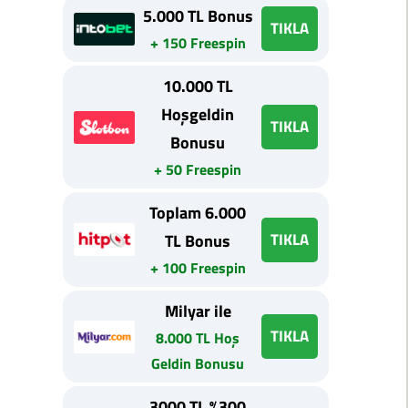
5.000 TL Bonus
TIKLA
+ 150 Freespin
10.000 TL
Hoşgeldin
TIKLA
Bonusu
+ 50 Freespin
Toplam 6.000
TIKLA
TL Bonus
+ 100 Freespin
Milyar ile
TIKLA
8.000 TL Hoş
Geldin Bonusu
3000 TL %300