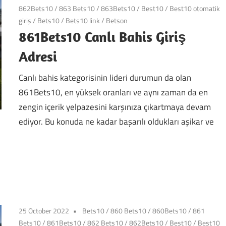
862Bets10
/
863 Bets10
/
863Bets10
/
Best10
/
Best10 otomatik
giriş
/
Bets10
/
Bets10 link
/
Betson
861Bets10 Canlı Bahis Giriş
Adresi
Canlı bahis kategorisinin lideri durumun da olan
861Bets10, en yüksek oranları ve aynı zaman da en
zengin içerik yelpazesini karşınıza çıkartmaya devam
ediyor. Bu konuda ne kadar başarılı oldukları aşikar ve
25 October 2022
Bets10
/
860 Bets10
/
860Bets10
/
861
Bets10
/
861Bets10
/
862 Bets10
/
862Bets10
/
Best10
/
Best10