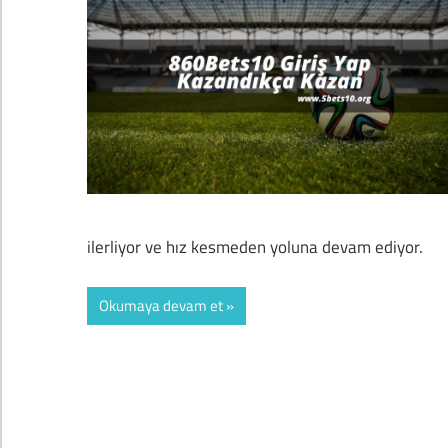
ilerliyor ve hız kesmeden yoluna devam ediyor.
Okumaya devam et