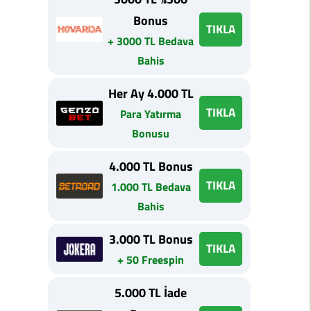
Bonus
TIKLA
+ 3000 TL Bedava
Bahis
Her Ay 4.000 TL
TIKLA
Para Yatırma
Bonusu
4.000 TL Bonus
TIKLA
1.000 TL Bedava
Bahis
3.000 TL Bonus
TIKLA
+ 50 Freespin
5.000 TL İade