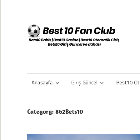
Skip
to
content
Be
F
Bets10
Si
Bahis
|
Best10
Anasayfa
Giriş Güncel
Best10 Oto
Casino
|
Best10
Category:
862Bets10
Otomatik
Giriş