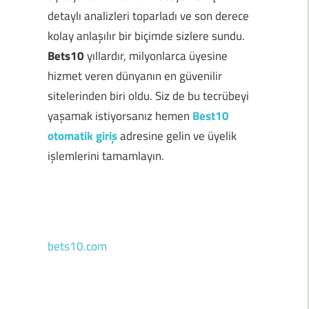
detaylı analizleri toparladı ve son derece
kolay anlaşılır bir biçimde sizlere sundu.
Bets10
yıllardır, milyonlarca üyesine
hizmet veren dünyanın en güvenilir
sitelerinden biri oldu. Siz de bu tecrübeyi
yaşamak istiyorsanız hemen
Best10
otomatik giriş
adresine gelin ve üyelik
işlemlerini tamamlayın.
bets10.com