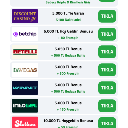
Sadece Kripto & Kimliksiz Giriş
5.000 TL 'Ye Varan
TIKLA
%100 Nakit İade!
6.000 TL Hoş Geldin Bonusu
TIKLA
+ 80 Freespin
5.050 TL Bonus
TIKLA
+ 500 TL Bedava Bahis
5.000 TL Bonus
TIKLA
+ 300 Freespin
5.000 TL Bonus
TIKLA
+ 500 TL Bedava Bahis
5.000 TL Bonus
TIKLA
+ 150 Freespin
10.000 TL Hoşgeldin Bonusu
TIKLA
+ 50 Freespin