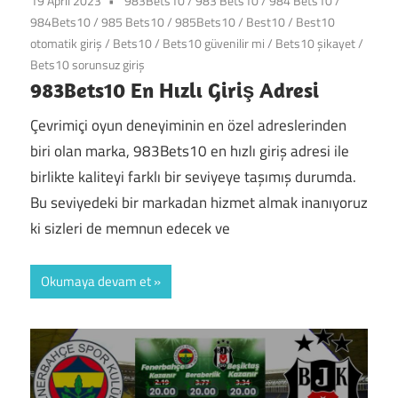
19 April 2023
983Bets10
/
983 Bets10
/
984 Bets10
/
984Bets10
/
985 Bets10
/
985Bets10
/
Best10
/
Best10
otomatik giriş
/
Bets10
/
Bets10 güvenilir mi
/
Bets10 şikayet
/
Bets10 sorunsuz giriş
983Bets10 En Hızlı Giriş Adresi
Çevrimiçi oyun deneyiminin en özel adreslerinden
biri olan marka, 983Bets10 en hızlı giriş adresi ile
birlikte kaliteyi farklı bir seviyeye taşımış durumda.
Bu seviyedeki bir markadan hizmet almak inanıyoruz
ki sizleri de memnun edecek ve
Okumaya devam et