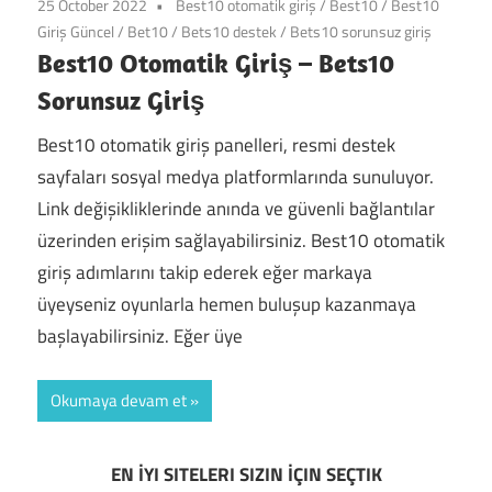
25 October 2022
Best10 otomatik giriş
/
Best10
/
Best10
Giriş Güncel
/
Bet10
/
Bets10 destek
/
Bets10 sorunsuz giriş
Best10 Otomatik Giriş – Bets10
Sorunsuz Giriş
Best10 otomatik giriş panelleri, resmi destek
sayfaları sosyal medya platformlarında sunuluyor.
Link değişikliklerinde anında ve güvenli bağlantılar
üzerinden erişim sağlayabilirsiniz. Best10 otomatik
giriş adımlarını takip ederek eğer markaya
üyeyseniz oyunlarla hemen buluşup kazanmaya
başlayabilirsiniz. Eğer üye
Okumaya devam et
EN İYI SITELERI SIZIN İÇIN SEÇTIK