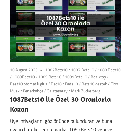
10 August 2023
1087Bets10
/
1087 Bets10
/
1088 Bets10
/
1088Bets10
/
1089 Bets10
/
1089Bets10
/
Beşiktaş
/
Best10 otomatik giriş
/
Bet10
/
Bets10
/
Bets10 destek
/
Elon
Musk
/
Fenerbahçe
/
Galatasaray
/
Mark Zuckerberg
1087Bets10 ile Özel 30 Oranlarla
Kazan
Üye ihtiyaçlarını göz önünde bulunduran ve buna
uygun hareket eden marka, 1087Bets10 yeni ve