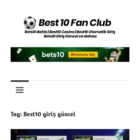
Skip
to
content
Bets10
Best10
Bahis
|
Fan
Best10
Sitesi
Casino
|
Best10
Otomatik
Tag:
Best10 giriş güncel
Giriş