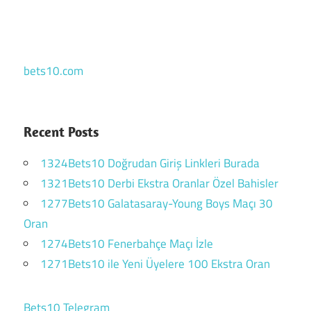
bets10.com
Recent Posts
1324Bets10 Doğrudan Giriş Linkleri Burada
1321Bets10 Derbi Ekstra Oranlar Özel Bahisler
1277Bets10 Galatasaray-Young Boys Maçı 30
Oran
1274Bets10 Fenerbahçe Maçı İzle
1271Bets10 ile Yeni Üyelere 100 Ekstra Oran
Bets10 Telegram